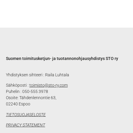
Suomen toimitusketjun- ja tuotannonohjausyhdistys STO ry
Yhdistyksen sihteeri : Raila Luhtala
Sähköposti :
toimisto@sto-ry.com
Puhelin : 050-555 3978
Osoite: Tähdenlennontie 63,
02240 Espoo
TIETOSUOJASELOSTE
PRIVACY STATEMENT