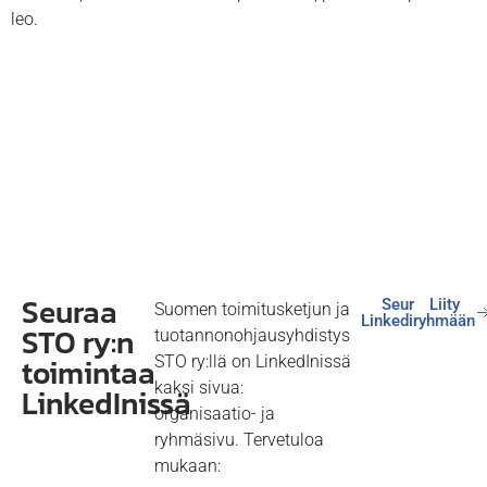
leo.
Seuraa
Seuraa
Liity
Suomen toimitusketjun ja
Linkedinissä
ryhmään
STO ry:n
tuotannonohjausyhdistys
toimintaa
STO ry:llä on LinkedInissä
kaksi sivua:
LinkedInissä
organisaatio- ja
ryhmäsivu. Tervetuloa
mukaan: