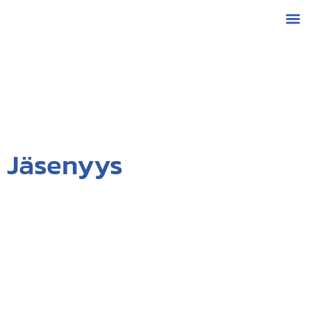
Jäsenyys
- mahdollinen alaotsikko