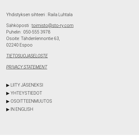
Yhdistyksen sihteeri : Raila Luhtala
Sähköposti :
toimisto@sto-ry.com
Puhelin : 050-555 3978
Osoite: Tähdenlennontie 63,
02240 Espoo
TIETOSUOJASELOSTE
PRIVACY STATEMENT
▶ LIITY JÄSENEKSI
▶ YHTEYSTIEDOT
▶ OSOITTEENMUUTOS
▶ IN ENGLISH