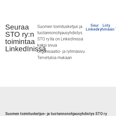
Seuraa
Seuraa
Liity
Suomen toimitusketjun ja
Linkedinissä
ryhmään
STO ry:n
tuotannonohjausyhdistys
STO ry:llä on LinkedInissä
toimintaa
kaksi sivua:
LinkedInissä
organisaatio- ja ryhmäsivu.
Tervetuloa mukaan:
Suomen toimitusketjun- ja tuotannonohjausyhdistys STO ry