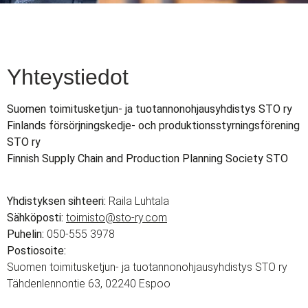
Yhteystiedot
Suomen toimitusketjun- ja tuotannonohjausyhdistys STO ry
Finlands försörjningskedje- och produktionsstyrningsförening
STO ry
Finnish Supply Chain and Production Planning Society STO
Yhdistyksen sihteeri:
Raila Luhtala
Sähköposti:
toimisto@sto-ry.com
Puhelin:
050-555 3978
Postiosoite:
Suomen toimitusketjun- ja tuotannonohjausyhdistys STO ry
Tähdenlennontie 63, 02240 Espoo