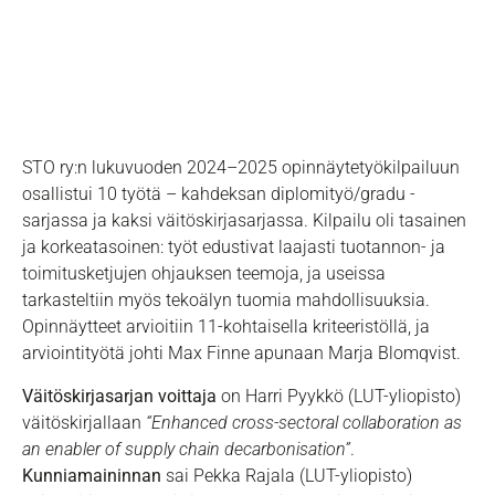
tulokset
STO ry:n lukuvuoden 2024–2025 opinnäytetyökilpailuun
osallistui 10 työtä – kahdeksan diplomityö/gradu -
sarjassa ja kaksi väitöskirjasarjassa. Kilpailu oli tasainen
ja korkeatasoinen: työt edustivat laajasti tuotannon- ja
toimitusketjujen ohjauksen teemoja, ja useissa
tarkasteltiin myös tekoälyn tuomia mahdollisuuksia.
Opinnäytteet arvioitiin 11-kohtaisella kriteeristöllä, ja
arviointityötä johti Max Finne apunaan Marja Blomqvist.
Väitöskirjasarjan voittaja
on Harri Pyykkö (LUT-yliopisto)
väitöskirjallaan
“Enhanced cross-sectoral collaboration as
an enabler of supply chain decarbonisation”
.
Kunniamaininnan
sai Pekka Rajala (LUT-yliopisto)