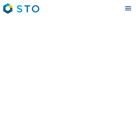
Toimitusketjujen
vähähiilisyys ja
toimittajamittarit
palkittiin – STO
ry:n
opinnäytekilpail
2024-2025