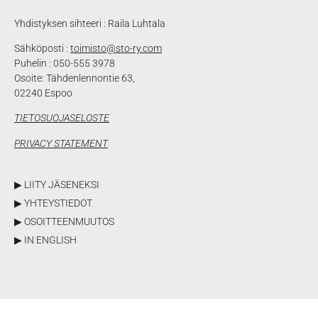
Yhdistyksen sihteeri : Raila Luhtala
Sähköposti :
toimisto@sto-ry.com
Puhelin : 050-555 3978
Osoite: Tähdenlennontie 63,
02240 Espoo
TIETOSUOJASELOSTE
PRIVACY STATEMENT
▶ LIITY JÄSENEKSI
▶ YHTEYSTIEDOT
▶ OSOITTEENMUUTOS
▶ IN ENGLISH