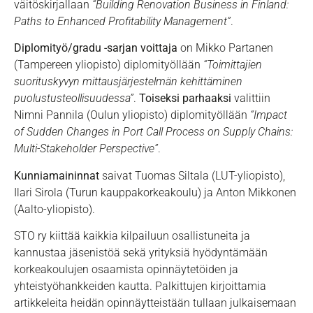
väitöskirjallaan
“Building Renovation Business in Finland:
Paths to Enhanced Profitability Management”
.
Diplomityö/gradu -sarjan voittaja
on Mikko Partanen
(Tampereen yliopisto) diplomityöllään
“Toimittajien
suorituskyvyn mittausjärjestelmän kehittäminen
puolustusteollisuudessa”
.
Toiseksi parhaaksi
valittiin
Nimni Pannila (Oulun yliopisto) diplomityöllään
“Impact
of Sudden Changes in Port Call Process on Supply Chains:
Multi-Stakeholder Perspective”
.
Kunniamaininnat
saivat Tuomas Siltala (LUT-yliopisto),
Ilari Sirola (Turun kauppakorkeakoulu) ja Anton Mikkonen
(Aalto-yliopisto).
STO ry kiittää kaikkia kilpailuun osallistuneita ja
kannustaa jäsenistöä sekä yrityksiä hyödyntämään
korkeakoulujen osaamista opinnäytetöiden ja
yhteistyöhankkeiden kautta. Palkittujen kirjoittamia
artikkeleita heidän opinnäytteistään tullaan julkaisemaan