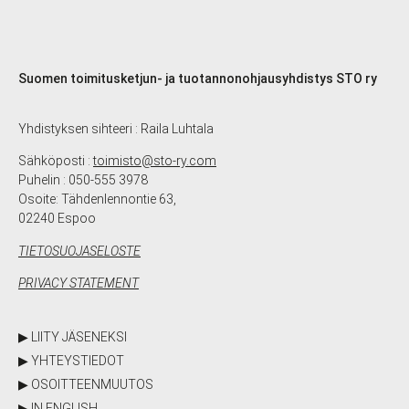
Suomen toimitusketjun- ja tuotannonohjausyhdistys STO ry
Yhdistyksen sihteeri : Raila Luhtala
Sähköposti :
toimisto@sto-ry.com
Puhelin : 050-555 3978
Osoite: Tähdenlennontie 63,
02240 Espoo
TIETOSUOJASELOSTE
PRIVACY STATEMENT
▶ LIITY JÄSENEKSI
▶ YHTEYSTIEDOT
▶ OSOITTEENMUUTOS
▶ IN ENGLISH