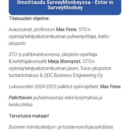
Ilmoittaudu SurveyMonkeyssa - Enter in
SurveyMonkey
Tilaisuuden ohjelma:
Avaussanat
, professori
Max Finne
, STO:n
opinnäytekilpailutoimikunnan puheenjohtaja, Aalto-
yliopisto
STO ry pähkinänkuoressa
, yliopisto-opettaja
& kehittäjäkonsultti
Marja Blomqvist
, STO:n
opinnäytekilpailutoimikunnan jäsen, Turun yliopiston
tuotantotalous & QDC Business Engineering Oy
Lukuvuoden 2024-2025 palkitut opinnäytteet
,
Max Finne
Palkittavien
puheenvuoroja sekä kysymyksiä ja
keskustelua
Tervetuloa mukaan!
Suomen toimitusketjun- ja tuotannonohjausyhdistys